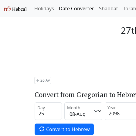
Holidays
Date Converter
Shabbat
Tora
27t
←
26 Av
Convert from Gregorian to Hebr
Day
Month
Year
Convert to Hebrew