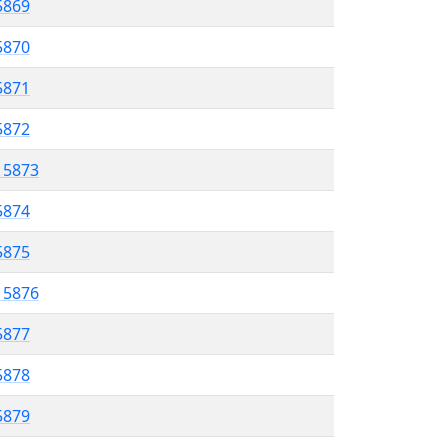
5869
 5870
5871
 5872
l 5873
5874
 5875
l 5876
5877
 5878
5879