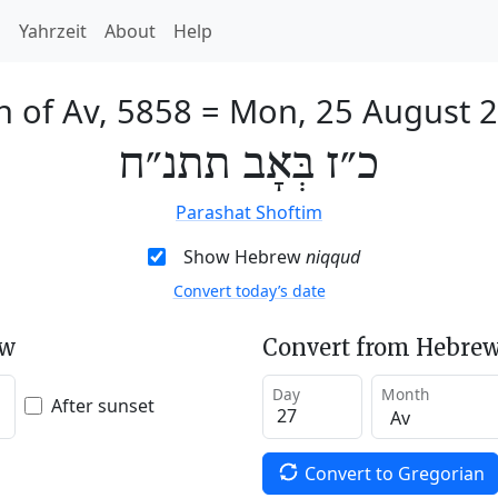
h
Yahrzeit
About
Help
h of Av, 5858
=
Mon, 25 August 
כ״ז בְּאָב תתנ״ח
Parashat Shoftim
Show Hebrew
niqqud
Convert today’s date
ew
Convert from Hebrew
Day
Month
After sunset
Convert to Gregorian