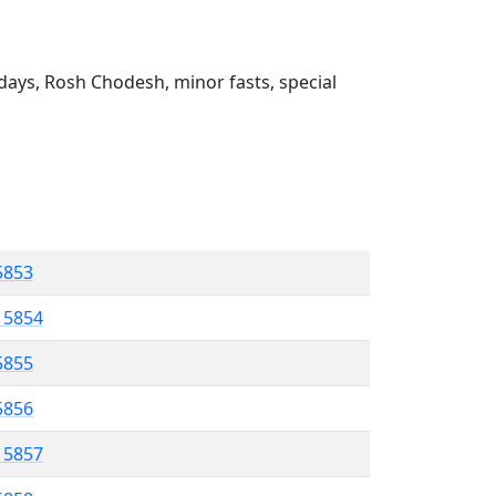
ays, Rosh Chodesh, minor fasts, special
 5853
l 5854
5855
 5856
l 5857