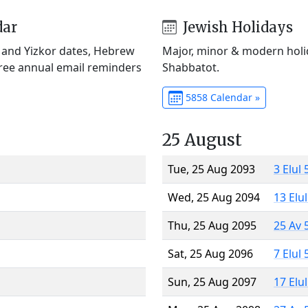
dar
Jewish Holidays
) and Yizkor dates, Hebrew
Major, minor & modern holid
Free annual email reminders
Shabbatot.
5858 Calendar »
25 August
Tue, 25 Aug 2093
3 Elul
Wed, 25 Aug 2094
13 Elu
Thu, 25 Aug 2095
25 Av 
Sat, 25 Aug 2096
7 Elul
Sun, 25 Aug 2097
17 Elu