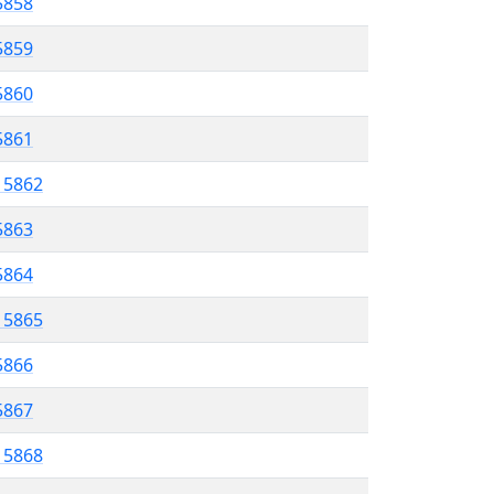
5858
 5859
5860
5861
l 5862
5863
 5864
l 5865
5866
 5867
l 5868