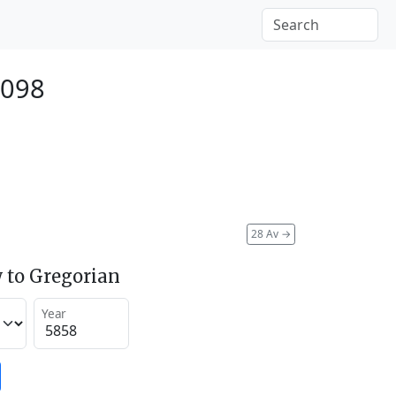
2098
28 Av
→
 to Gregorian
Year