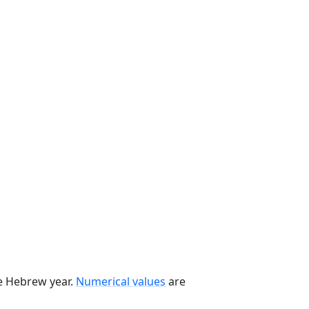
he Hebrew year.
Numerical values
are