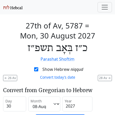
27th of Av, 5787
=
Mon, 30 August 2027
כ״ז בְּאָב תשפ״ז
Parashat Shoftim
Show Hebrew
niqqud
Convert today’s date
←
26 Av
28 Av
→
Convert from Gregorian to Hebrew
Day
Month
Year