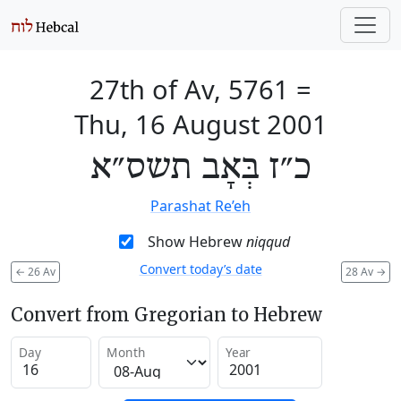
27th of Av, 5761
=
Thu, 16 August 2001
כ״ז בְּאָב תשס״א
Parashat Re’eh
Show Hebrew
niqqud
Convert today’s date
←
26 Av
28 Av
→
Convert from Gregorian to Hebrew
Day
Month
Year