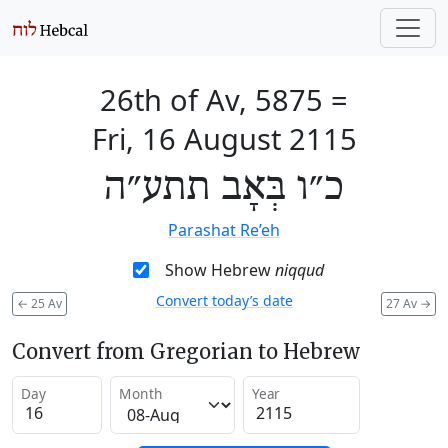
26th of Av, 5875
=
Fri, 16 August 2115
כ״ו בְּאָב תתע״ה
Parashat Re’eh
Show Hebrew
niqqud
Convert today’s date
←
25 Av
27 Av
→
Convert from Gregorian to Hebrew
Day
Month
Year