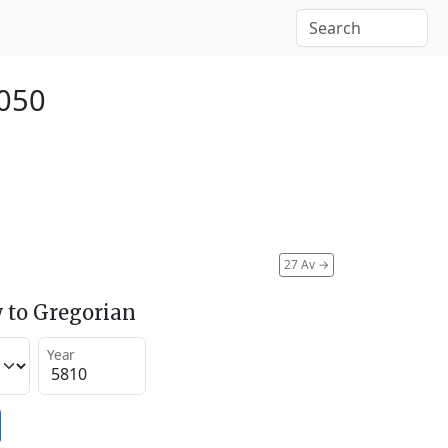
2050
27 Av
→
 to Gregorian
Year