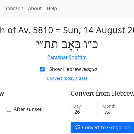
h
Yahrzeit
About
Help
h of Av, 5810
=
Sun, 14 August 
כ״ו בְּאָב תת״י
Parashat Shoftim
Show Hebrew
niqqud
Convert today’s date
ew
Convert from Hebrew
Day
Month
After sunset
Convert to Gregorian