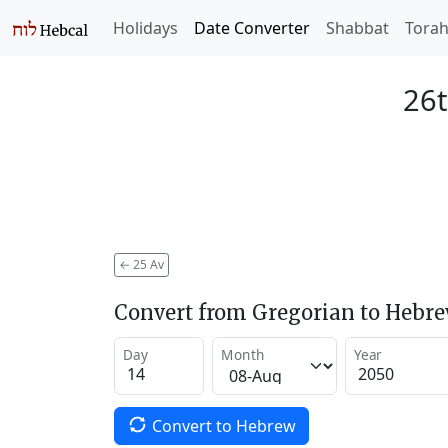
Holidays
Date Converter
Shabbat
Tora
26t
←
25 Av
Convert from Gregorian to Hebr
Day
Month
Year
Convert to Hebrew