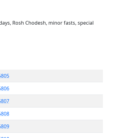
ays, Rosh Chodesh, minor fasts, special
 5805
5806
5807
 5808
5809