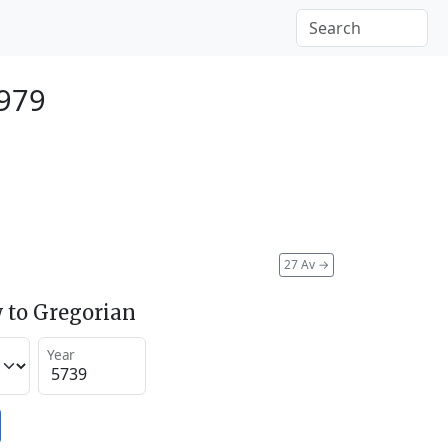
1979
27 Av
→
 to Gregorian
Year