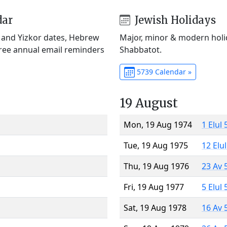
dar
Jewish Holidays
) and Yizkor dates, Hebrew
Major, minor & modern holid
Free annual email reminders
Shabbatot.
5739 Calendar »
19 August
Mon, 19 Aug 1974
1 Elul
Tue, 19 Aug 1975
12 Elu
Thu, 19 Aug 1976
23 Av 
Fri, 19 Aug 1977
5 Elul
Sat, 19 Aug 1978
16 Av 