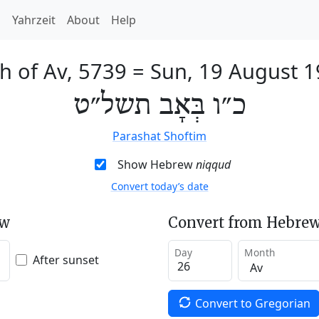
h
Yahrzeit
About
Help
h of Av, 5739
=
Sun, 19 August 
כ״ו בְּאָב תשל״ט
Parashat Shoftim
Show Hebrew
niqqud
Convert today’s date
ew
Convert from Hebrew
Day
Month
After sunset
Convert to Gregorian