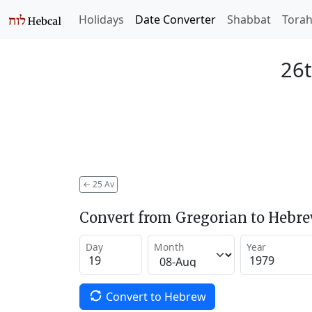
Holidays
Date Converter
Shabbat
Tora
26t
←
25 Av
Convert from Gregorian to Hebr
Day
Month
Year
Convert to Hebrew