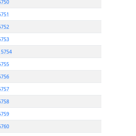
5750
 5751
5752
 5753
l 5754
5755
 5756
5757
5758
 5759
5760