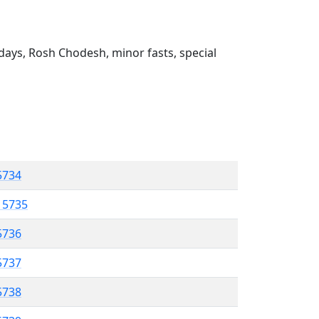
ays, Rosh Chodesh, minor fasts, special
 5734
l 5735
5736
 5737
5738