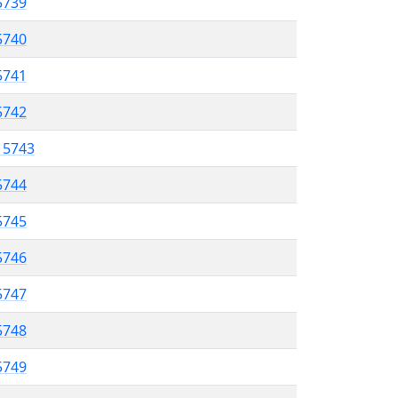
5739
 5740
5741
5742
l 5743
5744
 5745
5746
5747
 5748
5749