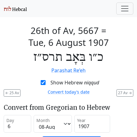
26th of Av, 5667
=
Tue, 6 August 1907
כ״ו בְּאָב תרס״ז
Parashat Re’eh
Show Hebrew
niqqud
Convert today’s date
←
25 Av
27 Av
→
Convert from Gregorian to Hebrew
Day
Month
Year