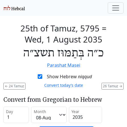
25th of Tamuz, 5795
=
Wed, 1 August 2035
כ״ה בְּתַמּוּז תשצ״ה
Parashat Masei
Show Hebrew
niqqud
Convert today’s date
←
24 Tamuz
26 Tamuz
→
Convert from Gregorian to Hebrew
Day
Month
Year