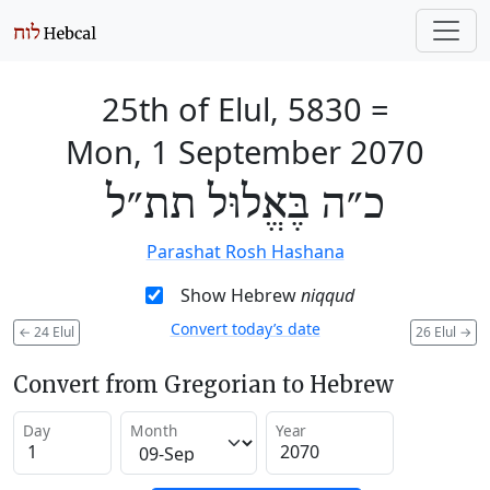
25th of Elul, 5830
=
Mon, 1 September 2070
כ״ה בֶּאֱלוּל תת״ל
Parashat Rosh Hashana
Show Hebrew
niqqud
Convert today’s date
←
24 Elul
26 Elul
→
Convert from Gregorian to Hebrew
Day
Month
Year