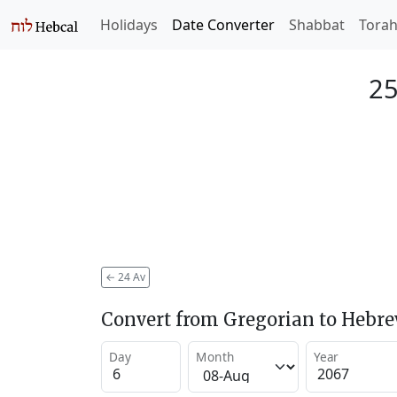
Holidays
Date Converter
Shabbat
Tora
25
←
24 Av
Convert from Gregorian to Hebr
Day
Month
Year