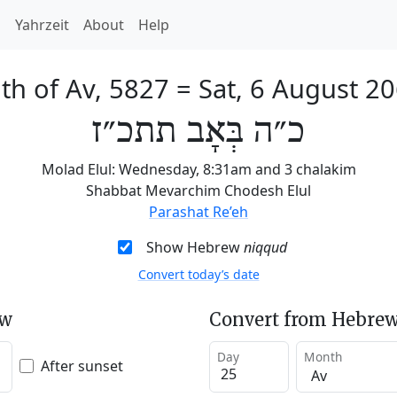
h
Yahrzeit
About
Help
th of Av, 5827
=
Sat, 6 August 2
כ״ה בְּאָב תתכ״ז
Molad Elul: Wednesday, 8:31am and 3 chalakim
Shabbat Mevarchim Chodesh Elul
Parashat Re’eh
Show Hebrew
niqqud
Convert today’s date
ew
Convert from Hebrew
Day
Month
After sunset