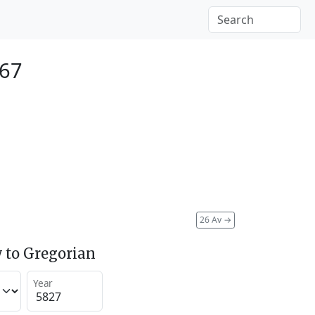
067
26 Av
→
 to Gregorian
Year