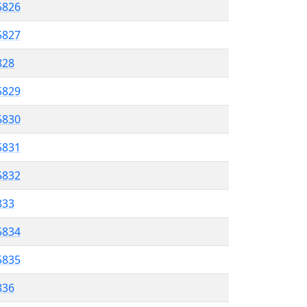
5826
5827
828
5829
5830
5831
5832
833
5834
5835
836