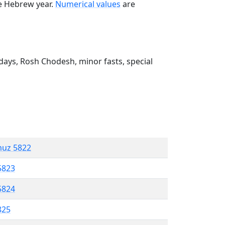
he Hebrew year.
Numerical values
are
ays, Rosh Chodesh, minor fasts, special
muz 5822
5823
5824
825