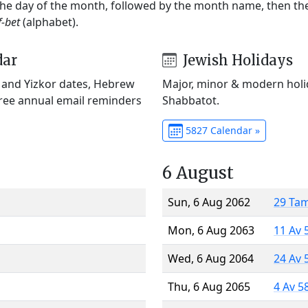
 the day of the month, followed by the month name, then t
f-bet
(alphabet).
dar
Jewish Holidays
) and Yizkor dates, Hebrew
Major, minor & modern holid
Free annual email reminders
Shabbatot.
5827 Calendar »
6 August
Sun, 6 Aug 2062
29 Ta
Mon, 6 Aug 2063
11 Av 
Wed, 6 Aug 2064
24 Av 
Thu, 6 Aug 2065
4 Av 5