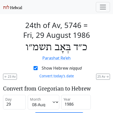
24th of Av, 5746
=
Fri, 29 August 1986
כ״ד בְּאָב תשמ״ו
Parashat Re’eh
Show Hebrew
niqqud
Convert today’s date
←
23 Av
25 Av
→
Convert from Gregorian to Hebrew
Day
Month
Year