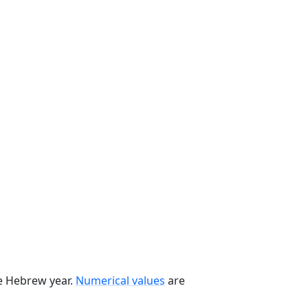
he Hebrew year.
Numerical values
are