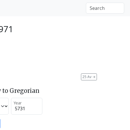
1971
25 Av
→
 to Gregorian
Year