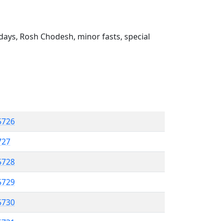
ays, Rosh Chodesh, minor fasts, special
5726
727
5728
 5729
5730