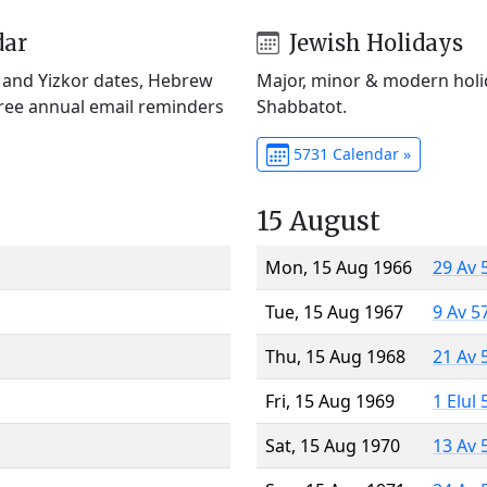
dar
Jewish Holidays
) and Yizkor dates, Hebrew
Major, minor & modern holid
Free annual email reminders
Shabbatot.
5731 Calendar »
15 August
Mon, 15 Aug 1966
29 Av 
Tue, 15 Aug 1967
9 Av 5
Thu, 15 Aug 1968
21 Av 
Fri, 15 Aug 1969
1 Elul
Sat, 15 Aug 1970
13 Av 