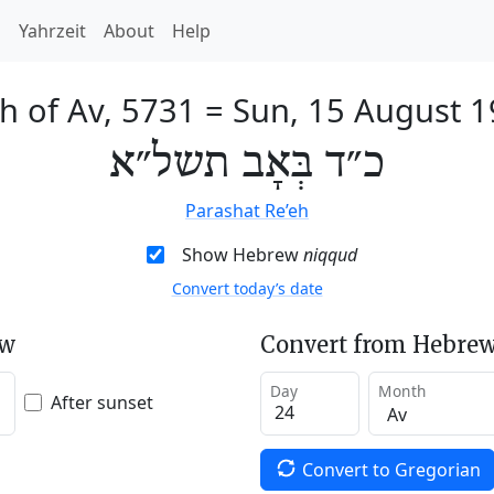
h
Yahrzeit
About
Help
h of Av, 5731
=
Sun, 15 August 
כ״ד בְּאָב תשל״א
Parashat Re’eh
Show Hebrew
niqqud
Convert today’s date
ew
Convert from Hebrew
Day
Month
After sunset
Convert to Gregorian