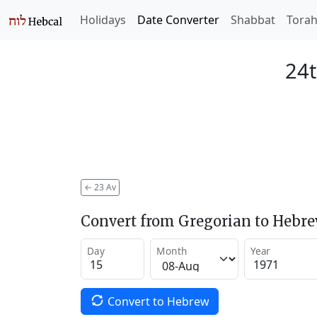
Holidays
Date Converter
Shabbat
Tora
24t
←
23 Av
Convert from Gregorian to Hebr
Day
Month
Year
Convert to Hebrew