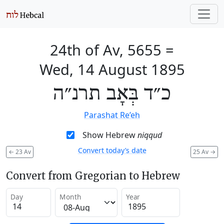
24th of Av, 5655
=
Wed, 14 August 1895
כ״ד בְּאָב תרנ״ה
Parashat Re’eh
Show Hebrew
niqqud
Convert today’s date
←
23 Av
25 Av
→
Convert from Gregorian to Hebrew
Day
Month
Year