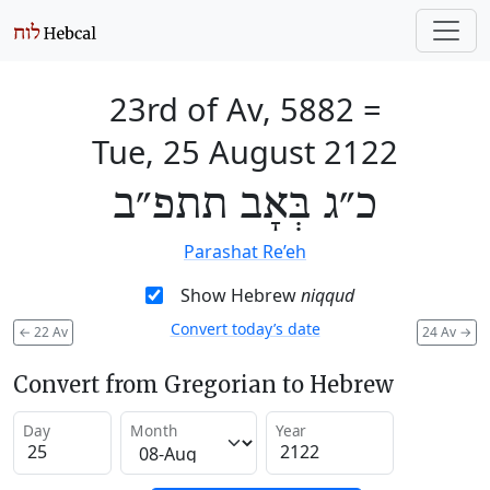
23rd of Av, 5882
=
Tue, 25 August 2122
כ״ג בְּאָב תתפ״ב
Parashat Re’eh
Show Hebrew
niqqud
Convert today’s date
←
22 Av
24 Av
→
Convert from Gregorian to Hebrew
Day
Month
Year