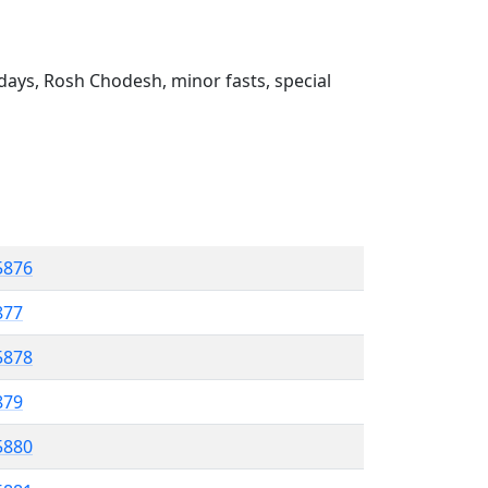
ays, Rosh Chodesh, minor fasts, special
5876
877
5878
879
5880