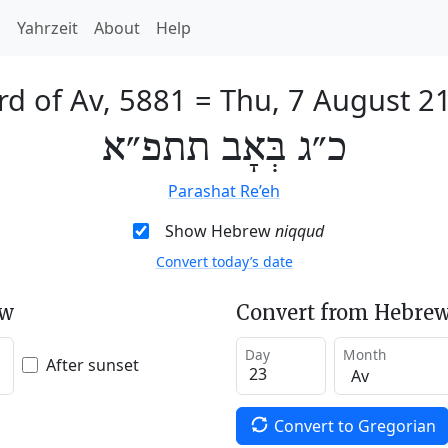
h
Yahrzeit
About
Help
rd of Av, 5881
=
Thu, 7 August 2
כ״ג בְּאָב תתפ״א
Parashat Re’eh
Show Hebrew
niqqud
Convert today’s date
ew
Convert from Hebrew
Day
Month
After sunset
Convert to Gregorian