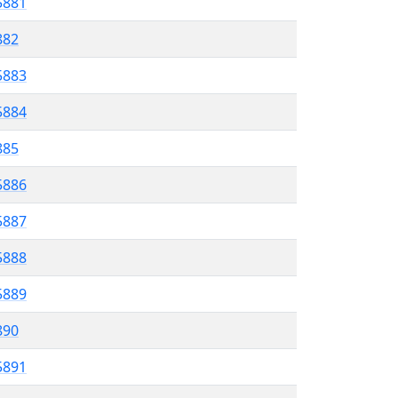
5881
882
5883
5884
885
5886
5887
5888
5889
890
5891