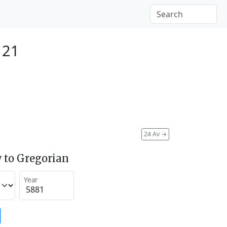
121
24 Av
→
 to Gregorian
Year