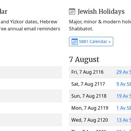
dar
Jewish Holidays
) and Yizkor dates, Hebrew
Major, minor & modern holid
Free annual email reminders
Shabbatot.
5881 Calendar »
7 August
Fri, 7 Aug 2116
29 Av 
Sat, 7 Aug 2117
9 Av 5
Sun, 7 Aug 2118
19 Av 
Mon, 7 Aug 2119
1 Av 5
Wed, 7 Aug 2120
13 Av 