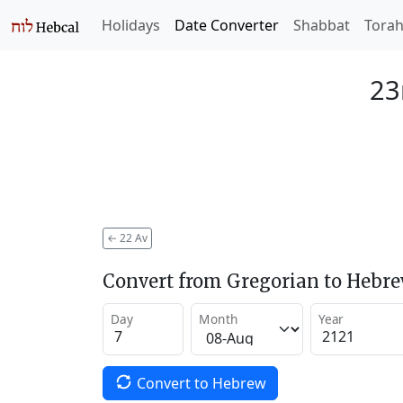
Holidays
Date Converter
Shabbat
Tora
23
←
22 Av
Convert from Gregorian to Hebr
Day
Month
Year
Convert to Hebrew