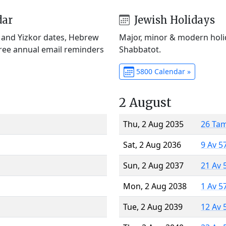
dar
Jewish Holidays
) and Yizkor dates, Hebrew
Major, minor & modern holid
Free annual email reminders
Shabbatot.
5800 Calendar »
2 August
Thu, 2 Aug 2035
26 Ta
Sat, 2 Aug 2036
9 Av 5
Sun, 2 Aug 2037
21 Av 
Mon, 2 Aug 2038
1 Av 5
Tue, 2 Aug 2039
12 Av 