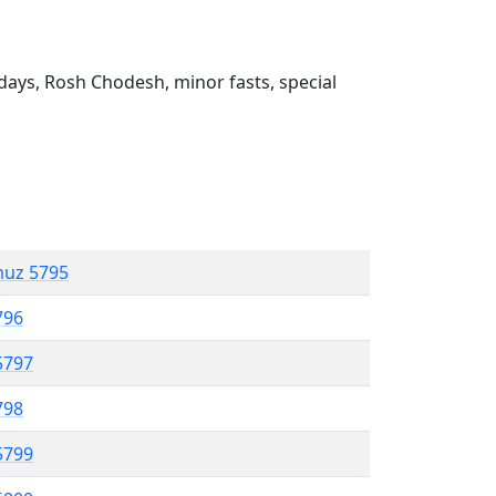
ays, Rosh Chodesh, minor fasts, special
muz 5795
796
5797
798
5799