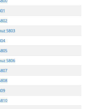
5800
801
5802
muz 5803
804
5805
muz 5806
5807
5808
809
5810