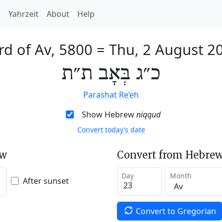
h
Yahrzeit
About
Help
rd of Av, 5800
=
Thu, 2 August 2
כ״ג בְּאָב ת״ת
Parashat Re’eh
Show Hebrew
niqqud
Convert today’s date
ew
Convert from Hebrew
Day
Month
After sunset
Convert to Gregorian