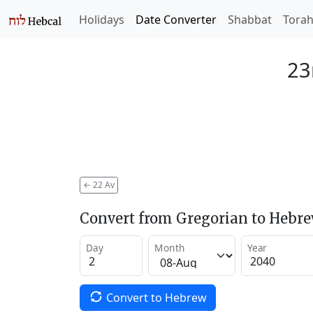
Holidays
Date Converter
Shabbat
Tora
23
←
22 Av
Convert from Gregorian to Hebr
Day
Month
Year
Convert to Hebrew