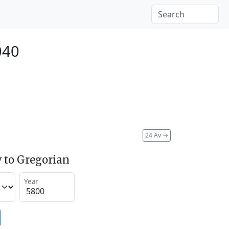
040
24 Av
→
 to Gregorian
Year