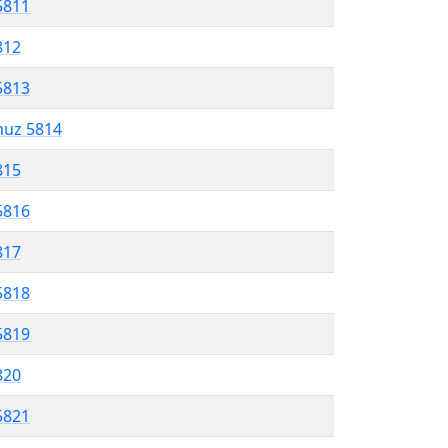
5811
812
5813
muz 5814
815
5816
817
5818
5819
820
5821