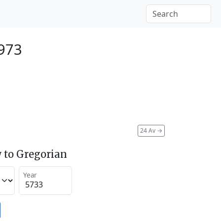
1973
24 Av
→
 to Gregorian
Year