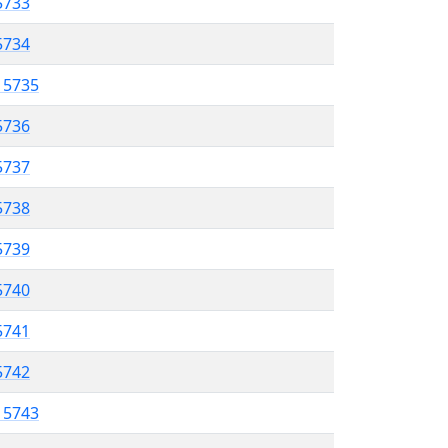
5733
 5734
l 5735
5736
 5737
5738
5739
 5740
5741
 5742
l 5743