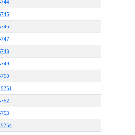
5744
 5745
5746
5747
 5748
5749
5750
l 5751
5752
 5753
l 5754