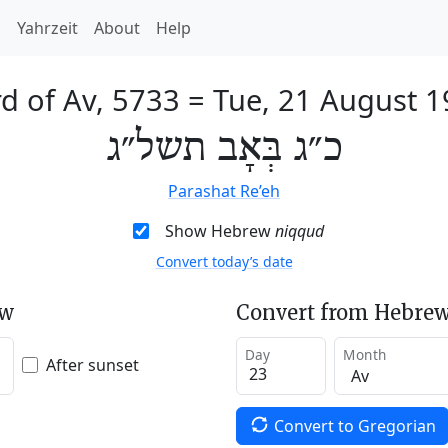
h
Yahrzeit
About
Help
d of Av, 5733
=
Tue, 21 August 
כ״ג בְּאָב תשל״ג
Parashat Re’eh
Show Hebrew
niqqud
Convert today’s date
ew
Convert from Hebrew
Day
Month
After sunset
Convert to Gregorian