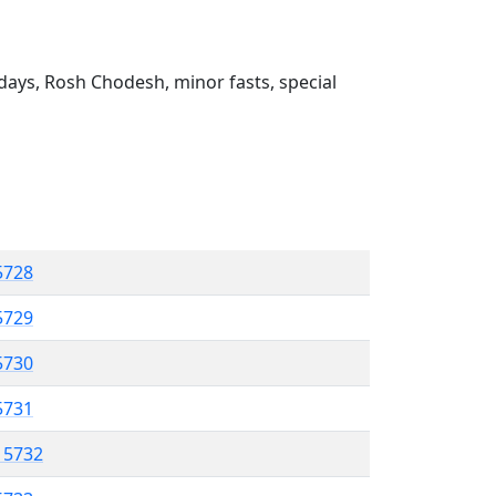
ays, Rosh Chodesh, minor fasts, special
5728
 5729
5730
5731
l 5732