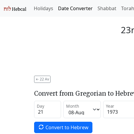
Holidays
Date Converter
Shabbat
Tora
23r
←
22 Av
Convert from Gregorian to Hebr
Day
Month
Year
Convert to Hebrew