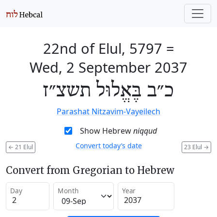
22nd of Elul, 5797
=
Wed, 2 September 2037
כ״ב בֶּאֱלוּל תשצ״ז
Parashat Nitzavim-Vayeilech
Show Hebrew
niqqud
Convert today’s date
←
21 Elul
23 Elul
→
Convert from Gregorian to Hebrew
Day
Month
Year