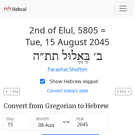
2nd of Elul, 5805
=
Tue, 15 August 2045
ב׳ בֶּאֱלוּל תת״ה
Parashat Shoftim
Show Hebrew
niqqud
Convert today’s date
←
1 Elul
3 Elul
→
Convert from Gregorian to Hebrew
Day
Month
Year