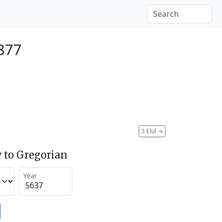
1877
3 Elul
→
 to Gregorian
Year