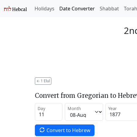
Holidays
Date Converter
Shabbat
Tora
2nd
←
1 Elul
Convert from Gregorian to Hebr
Day
Month
Year
Convert to Hebrew