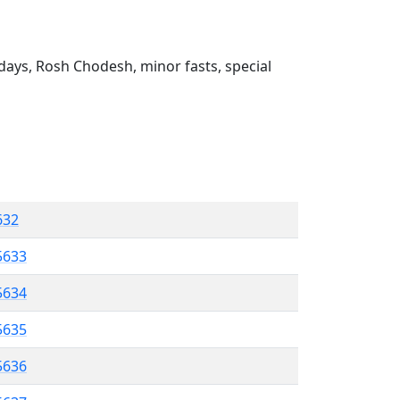
ays, Rosh Chodesh, minor fasts, special
632
5633
5634
5635
5636