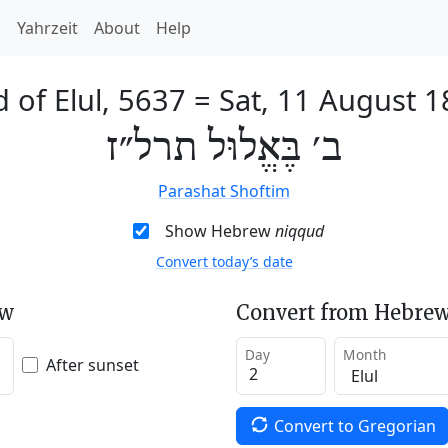
h
Yahrzeit
About
Help
 of Elul, 5637
=
Sat, 11 August 
ב׳ בֶּאֱלוּל תרל״ז
Parashat Shoftim
Show Hebrew
niqqud
Convert today’s date
ew
Convert from Hebrew
Day
Month
After sunset
Convert to Gregorian