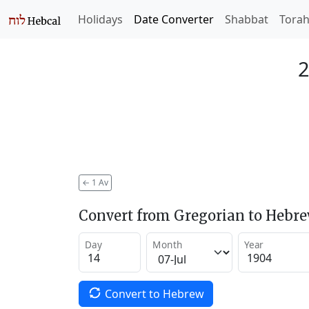
Holidays
Date Converter
Shabbat
Tora
2
←
1 Av
Convert from Gregorian to Hebr
Day
Month
Year
Convert to Hebrew