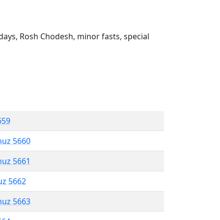
ays, Rosh Chodesh, minor fasts, special
659
muz 5660
muz 5661
uz 5662
muz 5663