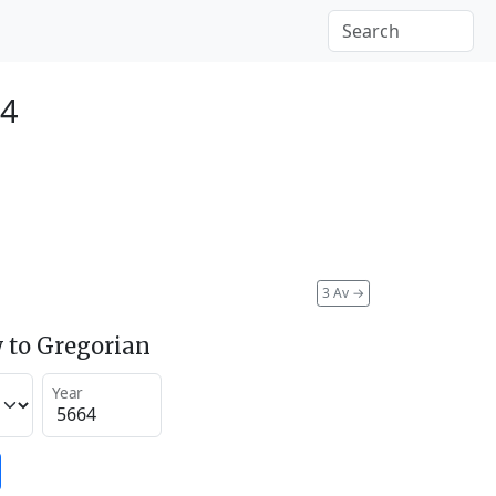
04
3 Av
→
 to Gregorian
Year