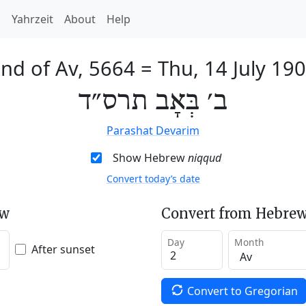
h
Yahrzeit
About
Help
nd of Av, 5664
=
Thu, 14 July 19
ב׳ בְּאָב תרס״ד
Parashat Devarim
Show Hebrew
niqqud
Convert today’s date
ew
Convert from Hebrew
Day
Month
After sunset
Convert to Gregorian