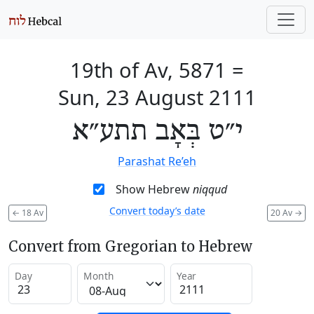
19th of Av, 5871
=
Sun, 23 August 2111
י״ט בְּאָב תתע״א
Parashat Re’eh
Show Hebrew
niqqud
Convert today’s date
←
18 Av
20 Av
→
Convert from Gregorian to Hebrew
Day
Month
Year