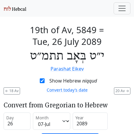
19th of Av, 5849
=
Tue, 26 July 2089
י״ט בְּאָב תתמ״ט
Parashat Eikev
Show Hebrew
niqqud
Convert today’s date
←
18 Av
20 Av
→
Convert from Gregorian to Hebrew
Day
Month
Year