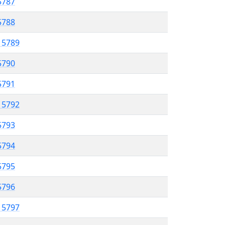
5787
5788
l 5789
5790
 5791
l 5792
5793
 5794
5795
5796
l 5797