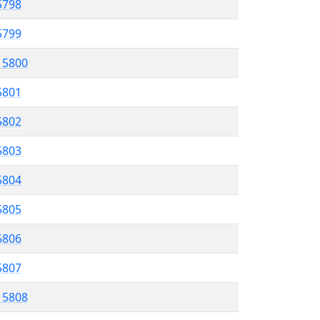
5798
 5799
l 5800
5801
 5802
5803
5804
 5805
5806
5807
l 5808