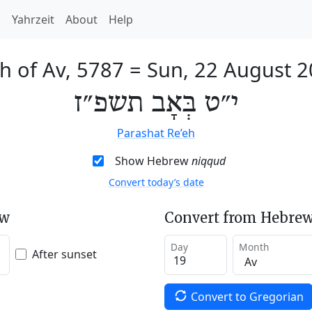
h
Yahrzeit
About
Help
h of Av, 5787
=
Sun, 22 August 
י״ט בְּאָב תשפ״ז
Parashat Re’eh
Show Hebrew
niqqud
Convert today’s date
ew
Convert from Hebrew
Day
Month
After sunset
Convert to Gregorian