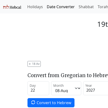
Holidays
Date Converter
Shabbat
Tora
19t
←
18 Av
Convert from Gregorian to Hebr
Day
Month
Year
Convert to Hebrew