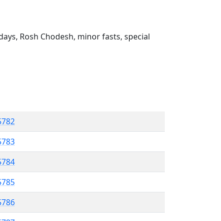
ays, Rosh Chodesh, minor fasts, special
5782
 5783
5784
5785
 5786