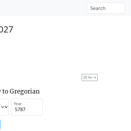
2027
20 Av
→
 to Gregorian
Year