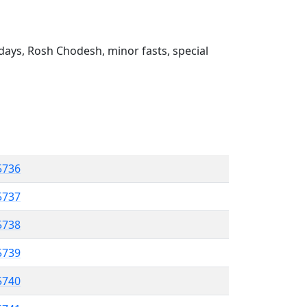
ays, Rosh Chodesh, minor fasts, special
5736
 5737
5738
5739
 5740