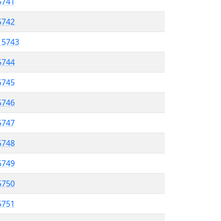
5741
5742
l 5743
5744
 5745
5746
5747
 5748
5749
5750
 5751