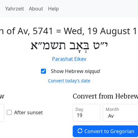
h
Yahrzeit
About
Help
h of Av, 5741
=
Wed, 19 August 
י״ט בְּאָב תשמ״א
Parashat Eikev
Show Hebrew
niqqud
Convert today’s date
ew
Convert from Hebrew
Day
Month
After sunset
Convert to Gregorian