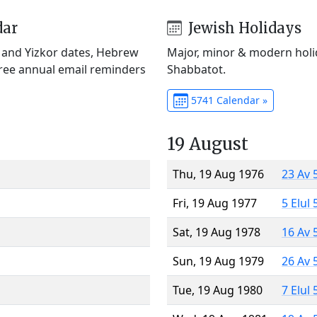
dar
Jewish Holidays
) and Yizkor dates, Hebrew
Major, minor & modern holid
Free annual email reminders
Shabbatot.
5741 Calendar »
19 August
Thu, 19 Aug 1976
23 Av 
Fri, 19 Aug 1977
5 Elul
Sat, 19 Aug 1978
16 Av 
Sun, 19 Aug 1979
26 Av 
Tue, 19 Aug 1980
7 Elul