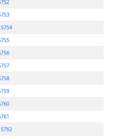
5752
 5753
l 5754
5755
 5756
5757
5758
 5759
5760
5761
l 5762