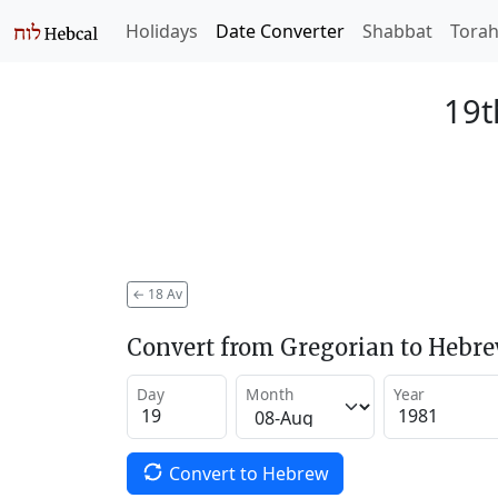
Holidays
Date Converter
Shabbat
Tora
19t
←
18 Av
Convert from Gregorian to Hebr
Day
Month
Year
Convert to Hebrew