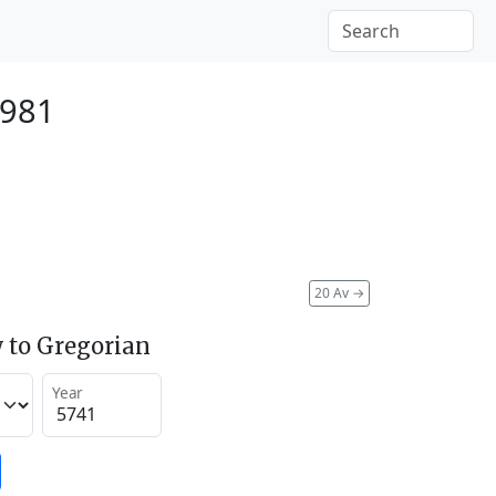
1981
20 Av
→
 to Gregorian
Year