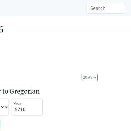
6
20 Av
→
 to Gregorian
Year