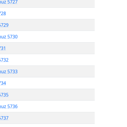
muz 5727
728
5729
muz 5730
731
5732
muz 5733
734
5735
muz 5736
5737