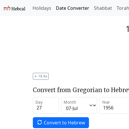
Holidays
Date Converter
Shabbat
Tora
←
18 Av
Convert from Gregorian to Hebr
Day
Month
Year
Convert to Hebrew