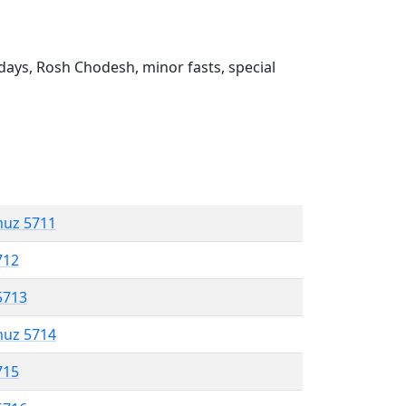
ays, Rosh Chodesh, minor fasts, special
muz 5711
712
5713
muz 5714
715