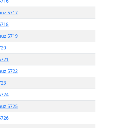
5716
muz 5717
5718
muz 5719
720
5721
muz 5722
723
5724
muz 5725
5726