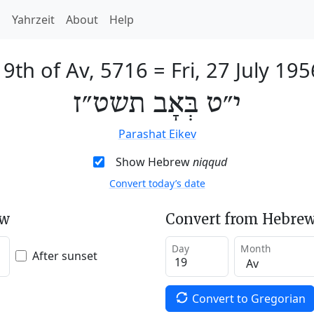
h
Yahrzeit
About
Help
19th of Av, 5716
=
Fri, 27 July 195
י״ט בְּאָב תשט״ז
Parashat Eikev
Show Hebrew
niqqud
Convert today’s date
ew
Convert from Hebrew
Day
Month
After sunset
Convert to Gregorian