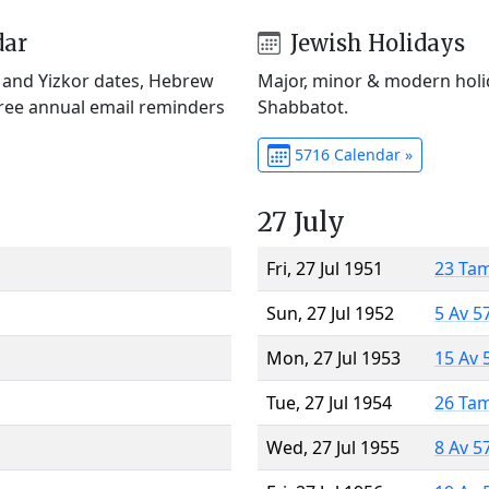
dar
Jewish Holidays
) and Yizkor dates, Hebrew
Major, minor & modern holid
Free annual email reminders
Shabbatot.
5716 Calendar »
27 July
Fri, 27 Jul 1951
23 Ta
Sun, 27 Jul 1952
5 Av 5
Mon, 27 Jul 1953
15 Av 
Tue, 27 Jul 1954
26 Ta
Wed, 27 Jul 1955
8 Av 5