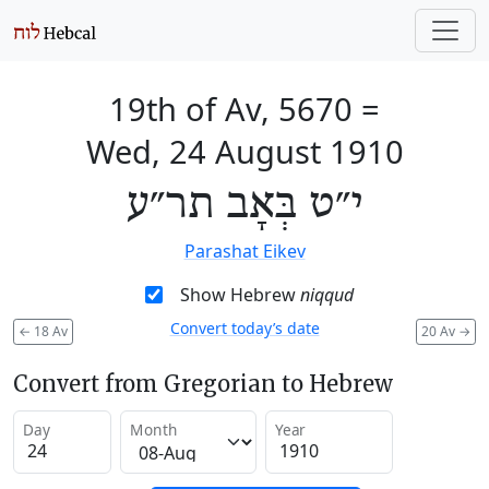
19th of Av, 5670
=
Wed, 24 August 1910
י״ט בְּאָב תר״ע
Parashat Eikev
Show Hebrew
niqqud
Convert today’s date
←
18 Av
20 Av
→
Convert from Gregorian to Hebrew
Day
Month
Year