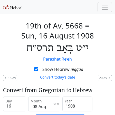
19th of Av, 5668
=
Sun, 16 August 1908
י״ט בְּאָב תרס״ח
Parashat Re’eh
Show Hebrew
niqqud
Convert today’s date
←
18 Av
20 Av
→
Convert from Gregorian to Hebrew
Day
Month
Year