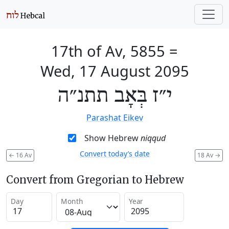
17th of Av, 5855
=
Wed, 17 August 2095
י״ז בְּאָב תתנ״ה
Parashat Eikev
Show Hebrew
niqqud
Convert today’s date
←
16 Av
18 Av
→
Convert from Gregorian to Hebrew
Day
Month
Year