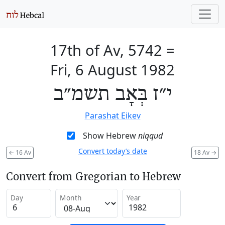
17th of Av, 5742
=
Fri, 6 August 1982
י״ז בְּאָב תשמ״ב
Parashat Eikev
Show Hebrew
niqqud
Convert today’s date
←
16 Av
18 Av
→
Convert from Gregorian to Hebrew
Day
Month
Year