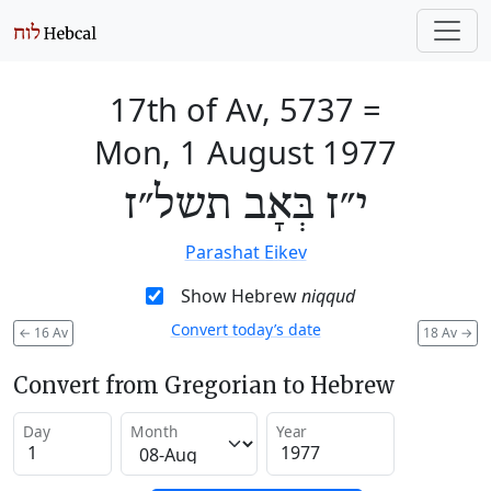
17th of Av, 5737
=
Mon, 1 August 1977
י״ז בְּאָב תשל״ז
Parashat Eikev
Show Hebrew
niqqud
Convert today’s date
←
16 Av
18 Av
→
Convert from Gregorian to Hebrew
Day
Month
Year