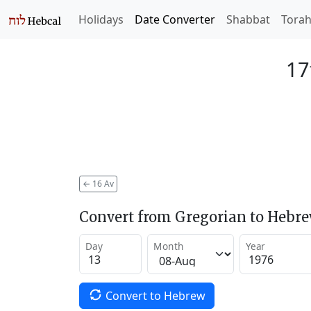
Holidays
Date Converter
Shabbat
Tora
17
←
16 Av
Convert from Gregorian to Hebr
Day
Month
Year
Convert to Hebrew