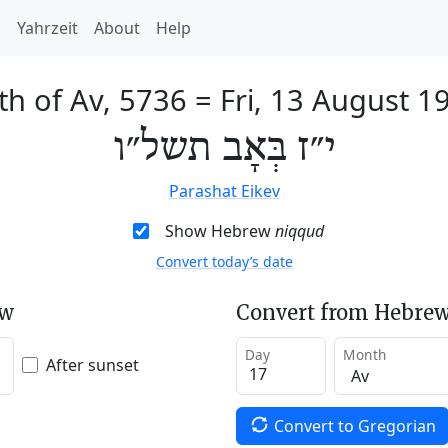
h
Yahrzeit
About
Help
th of Av, 5736
=
Fri, 13 August 1
י״ז בְּאָב תשל״ו
Parashat Eikev
Show Hebrew
niqqud
Convert today’s date
ew
Convert from Hebrew
Day
Month
After sunset
Convert to Gregorian