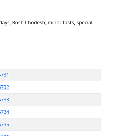
ays, Rosh Chodesh, minor fasts, special
5731
 5732
5733
5734
 5735