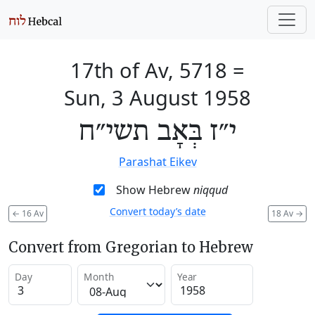
17th of Av, 5718
=
Sun, 3 August 1958
י״ז בְּאָב תשי״ח
Parashat Eikev
Show Hebrew
niqqud
Convert today’s date
←
16 Av
18 Av
→
Convert from Gregorian to Hebrew
Day
Month
Year