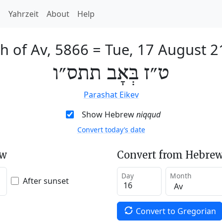
h
Yahrzeit
About
Help
h of Av, 5866
=
Tue, 17 August 2
ט״ז בְּאָב תתס״ו
Parashat Eikev
Show Hebrew
niqqud
Convert today’s date
ew
Convert from Hebrew
Day
Month
After sunset
Convert to Gregorian