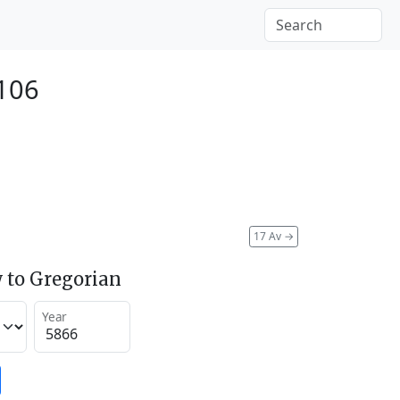
106
17 Av
→
 to Gregorian
Year