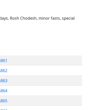
ays, Rosh Chodesh, minor fasts, special
5861
 5862
5863
5864
 5865