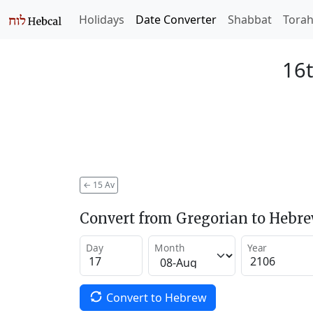
Holidays
Date Converter
Shabbat
Tora
16t
←
15 Av
Convert from Gregorian to Hebr
Day
Month
Year
Convert to Hebrew