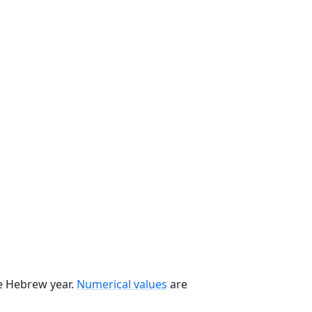
he Hebrew year.
Numerical values
are