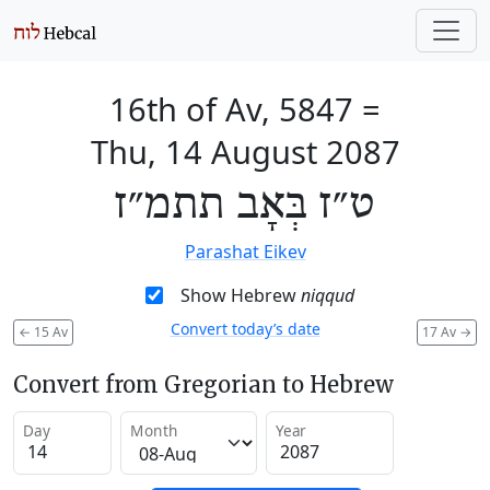
16th of Av, 5847
=
Thu, 14 August 2087
ט״ז בְּאָב תתמ״ז
Parashat Eikev
Show Hebrew
niqqud
Convert today’s date
←
15 Av
17 Av
→
Convert from Gregorian to Hebrew
Day
Month
Year