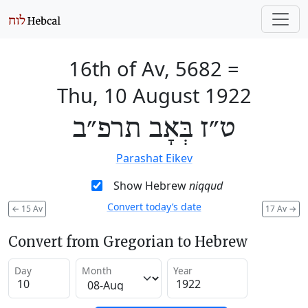
16th of Av, 5682
=
Thu, 10 August 1922
ט״ז בְּאָב תרפ״ב
Parashat Eikev
Show Hebrew
niqqud
Convert today’s date
←
15 Av
17 Av
→
Convert from Gregorian to Hebrew
Day
Month
Year