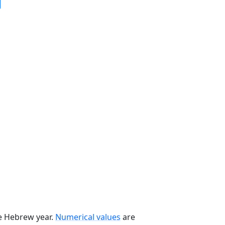
he Hebrew year.
Numerical values
are