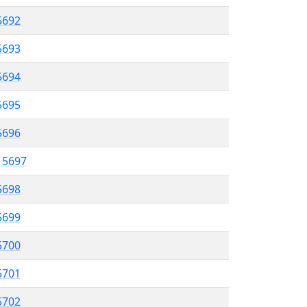
5692
5693
 5694
5695
 5696
l 5697
5698
 5699
5700
5701
 5702