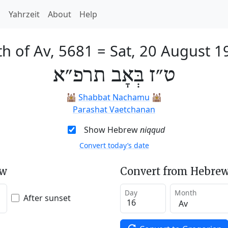
h
Yahrzeit
About
Help
th of Av, 5681
=
Sat, 20 August 1
ט״ז בְּאָב תרפ״א
🕍
Shabbat Nachamu
🕍
Parashat Vaetchanan
Show Hebrew
niqqud
Convert today’s date
ew
Convert from Hebrew
Day
Month
After sunset