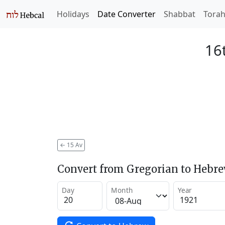
Holidays
Date Converter
Shabbat
Tora
16
←
15 Av
Convert from Gregorian to Hebr
Day
Month
Year