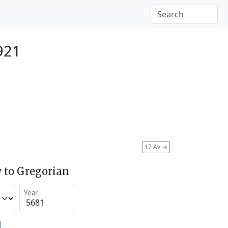
921
17 Av
→
 to Gregorian
Year