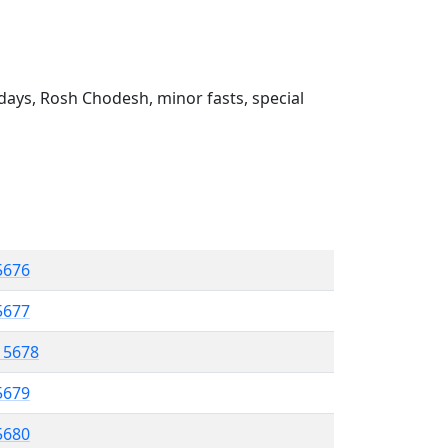
ays, Rosh Chodesh, minor fasts, special
5676
 5677
l 5678
5679
 5680