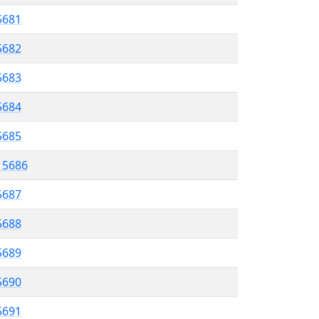
5681
5682
 5683
5684
5685
l 5686
5687
 5688
5689
5690
 5691