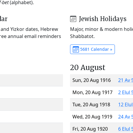
f-bet
(alphabet).
dar
Jewish Holidays
) and Yizkor dates, Hebrew
Major, minor & modern holid
Free annual email reminders
Shabbatot.
5681 Calendar »
20 August
Sun, 20 Aug 1916
21 Av 
Mon, 20 Aug 1917
2 Elul
Tue, 20 Aug 1918
12 Elu
Wed, 20 Aug 1919
24 Av 
Fri, 20 Aug 1920
6 Elul