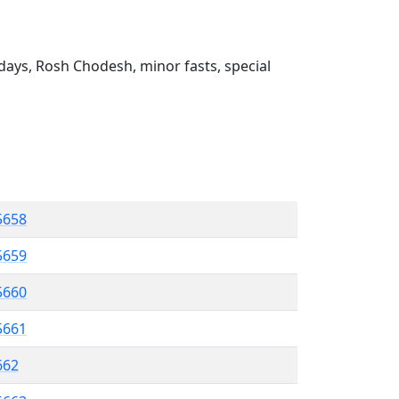
ays, Rosh Chodesh, minor fasts, special
5658
 5659
5660
5661
662