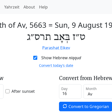
h
Yahrzeit
About
Help
th of Av, 5663
=
Sun, 9 August 1
ט״ז בְּאָב תרס״ג
Parashat Eikev
Show Hebrew
niqqud
Convert today’s date
ew
Convert from Hebrew
Day
Month
After sunset
Convert to Gregorian