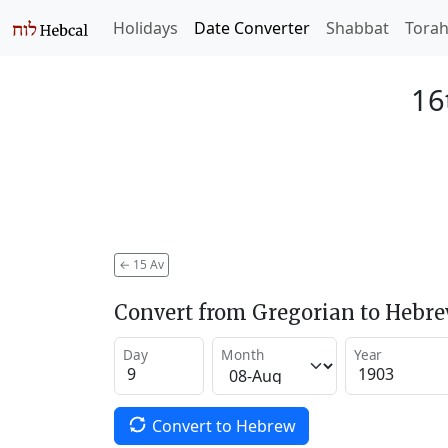
Holidays
Date Converter
Shabbat
Tora
16
←
15 Av
Convert from Gregorian to Hebr
Day
Month
Year
Convert to Hebrew