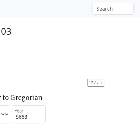
903
17 Av
→
 to Gregorian
Year