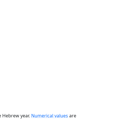
he Hebrew year.
Numerical values
are