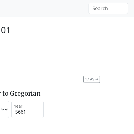
901
17 Av
→
 to Gregorian
Year