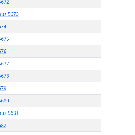
5672
muz 5673
674
5675
676
5677
5678
679
5680
muz 5681
682