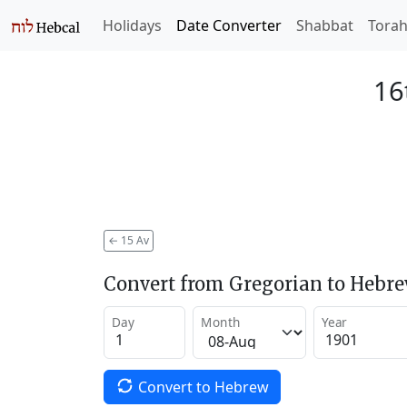
Holidays
Date Converter
Shabbat
Tora
16
←
15 Av
Convert from Gregorian to Hebr
Day
Month
Year
Convert to Hebrew