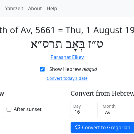
h
Yahrzeit
About
Help
th of Av, 5661
=
Thu, 1 August 1
ט״ז בְּאָב תרס״א
Parashat Eikev
Show Hebrew
niqqud
Convert today’s date
ew
Convert from Hebrew
Day
Month
After sunset
Convert to Gregorian