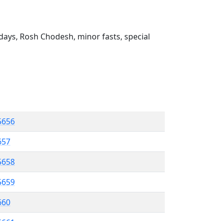
ays, Rosh Chodesh, minor fasts, special
5656
657
5658
5659
660