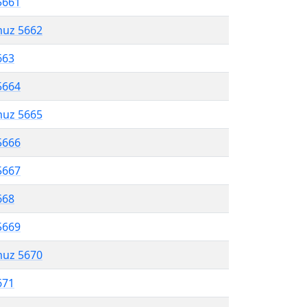
5661
muz 5662
663
5664
muz 5665
5666
5667
668
5669
muz 5670
671