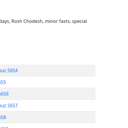
ays, Rosh Chodesh, minor fasts, special
muz 5654
655
5656
muz 5657
658