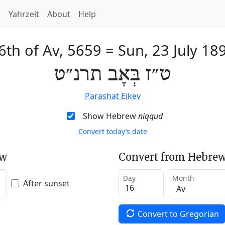
h
Yahrzeit
About
Help
6th of Av, 5659
=
Sun, 23 July 18
ט״ז בְּאָב תרנ״ט
Parashat Eikev
Show Hebrew
niqqud
Convert today’s date
ew
Convert from Hebrew
Day
Month
After sunset
Convert to Gregorian