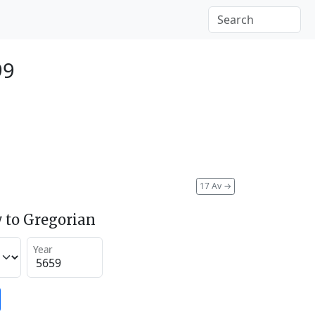
99
17 Av
→
 to Gregorian
Year