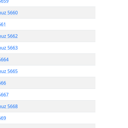
5659
muz 5660
661
muz 5662
muz 5663
5664
muz 5665
666
5667
muz 5668
669