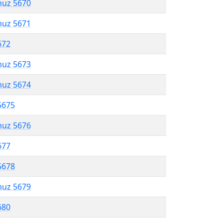
muz 5670
muz 5671
672
muz 5673
muz 5674
5675
muz 5676
677
5678
muz 5679
680