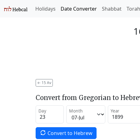
Holidays
Date Converter
Shabbat
Tora
1
←
15 Av
Convert from Gregorian to Hebr
Day
Month
Year
Convert to Hebrew