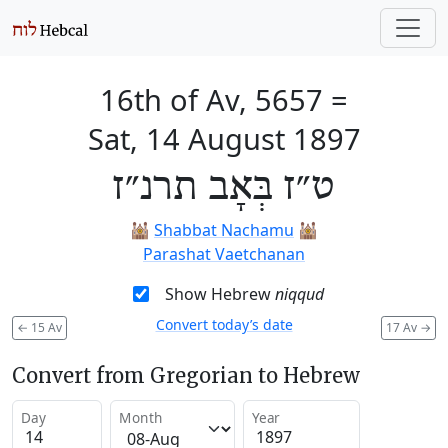
16th of Av, 5657
=
Sat, 14 August 1897
ט״ז בְּאָב תרנ״ז
🕍
Shabbat Nachamu
🕍
Parashat Vaetchanan
Show Hebrew
niqqud
Convert today’s date
←
15 Av
17 Av
→
Convert from Gregorian to Hebrew
Day
Month
Year