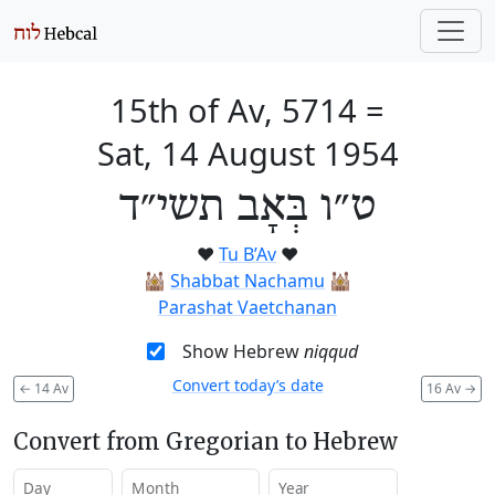
15th of Av, 5714
=
Sat, 14 August 1954
ט״ו בְּאָב תשי״ד
❤️
Tu B’Av
❤️
🕍
Shabbat Nachamu
🕍
Parashat Vaetchanan
Show Hebrew
niqqud
Convert today’s date
←
14 Av
16 Av
→
Convert from Gregorian to Hebrew
Day
Month
Year