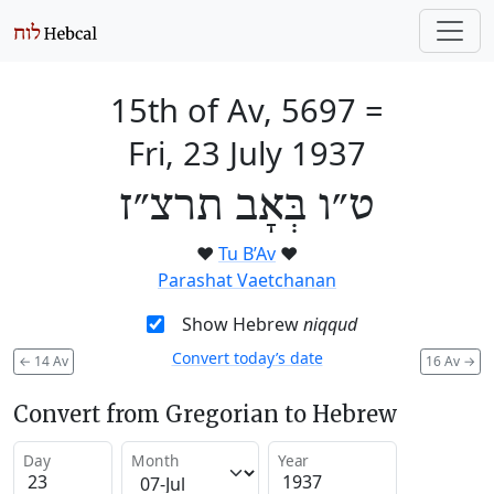
15th of Av, 5697
=
Fri, 23 July 1937
ט״ו בְּאָב תרצ״ז
❤️
Tu B’Av
❤️
Parashat Vaetchanan
Show Hebrew
niqqud
Convert today’s date
←
14 Av
16 Av
→
Convert from Gregorian to Hebrew
Day
Month
Year