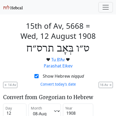
15th of Av, 5668
=
Wed, 12 August 1908
ט״ו בְּאָב תרס״ח
❤️
Tu B’Av
❤️
Parashat Eikev
Show Hebrew
niqqud
Convert today’s date
←
14 Av
16 Av
→
Convert from Gregorian to Hebrew
Day
Month
Year