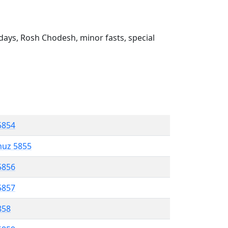
ays, Rosh Chodesh, minor fasts, special
5854
muz 5855
5856
5857
858