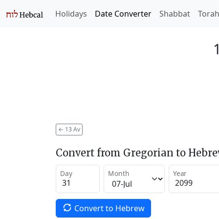
Holidays
Date Converter
Shabbat
Tora
←
13 Av
Convert from Gregorian to Hebr
Day
Month
Year
Convert to Hebrew