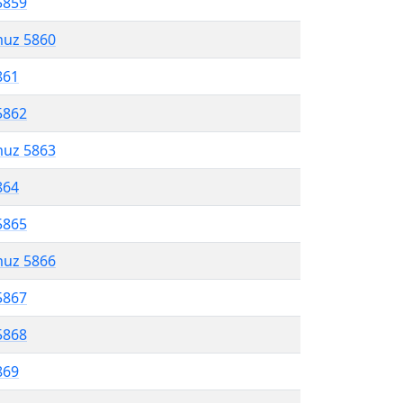
5859
muz 5860
861
5862
muz 5863
864
5865
muz 5866
5867
5868
869