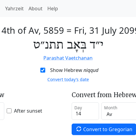
h
Yahrzeit
About
Help
14th of Av, 5859
=
Fri, 31 July 209
י״ד בְּאָב תתנ״ט
Parashat Vaetchanan
Show Hebrew
niqqud
Convert today’s date
ew
Convert from Hebrew
Day
Month
After sunset
Convert to Gregorian