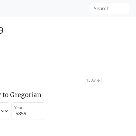
9
15 Av
→
 to Gregorian
Year