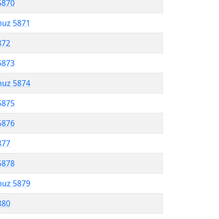
5870
muz 5871
872
5873
muz 5874
5875
5876
877
5878
muz 5879
880