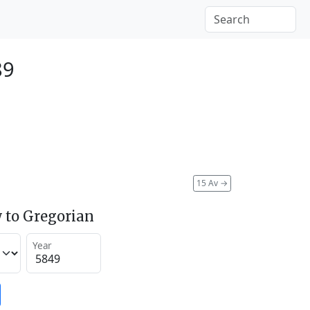
89
15 Av
→
 to Gregorian
Year