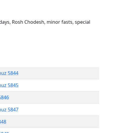
ays, Rosh Chodesh, minor fasts, special
muz 5844
muz 5845
5846
muz 5847
848