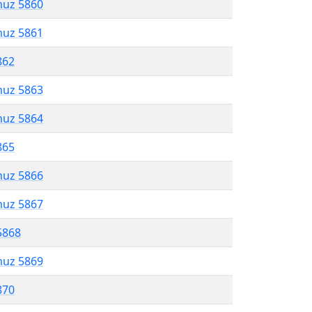
muz 5860
muz 5861
862
muz 5863
muz 5864
865
muz 5866
muz 5867
5868
muz 5869
870