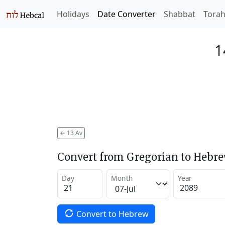
Holidays
Date Converter
Shabbat
Tora
1
←
13 Av
Convert from Gregorian to Hebr
Day
Month
Year
Convert to Hebrew