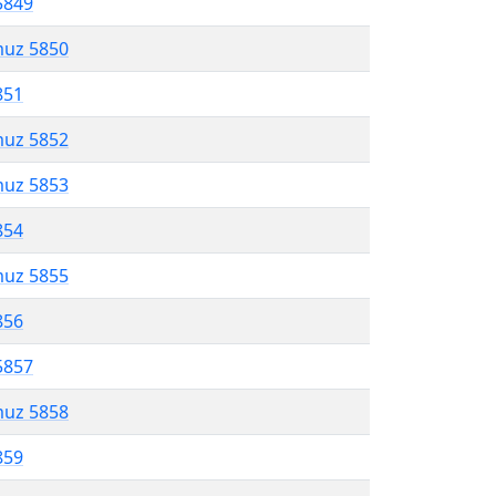
5849
muz 5850
851
muz 5852
muz 5853
854
muz 5855
856
5857
muz 5858
859