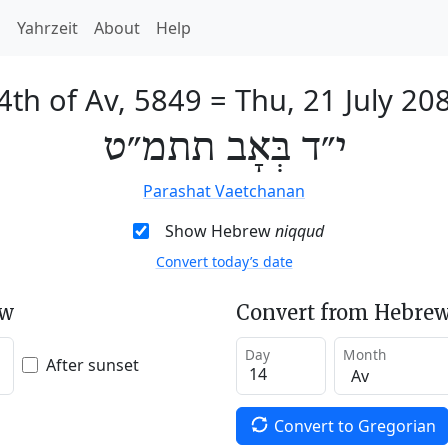
h
Yahrzeit
About
Help
4th of Av, 5849
=
Thu, 21 July 20
י״ד בְּאָב תתמ״ט
Parashat Vaetchanan
Show Hebrew
niqqud
Convert today’s date
ew
Convert from Hebrew
Day
Month
After sunset
Convert to Gregorian