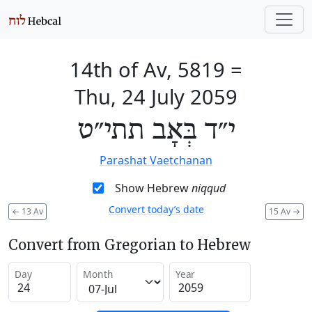
14th of Av, 5819
=
Thu, 24 July 2059
י״ד בְּאָב תתי״ט
Parashat Vaetchanan
Show Hebrew
niqqud
Convert today’s date
←
13 Av
15 Av
→
Convert from Gregorian to Hebrew
Day
Month
Year