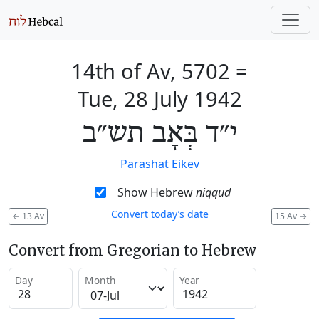
14th of Av, 5702
=
Tue, 28 July 1942
י״ד בְּאָב תש״ב
Parashat Eikev
Show Hebrew
niqqud
Convert today’s date
←
13 Av
15 Av
→
Convert from Gregorian to Hebrew
Day
Month
Year