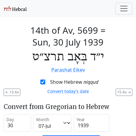
14th of Av, 5699
=
Sun, 30 July 1939
י״ד בְּאָב תרצ״ט
Parashat Eikev
Show Hebrew
niqqud
Convert today’s date
←
13 Av
15 Av
→
Convert from Gregorian to Hebrew
Day
Month
Year