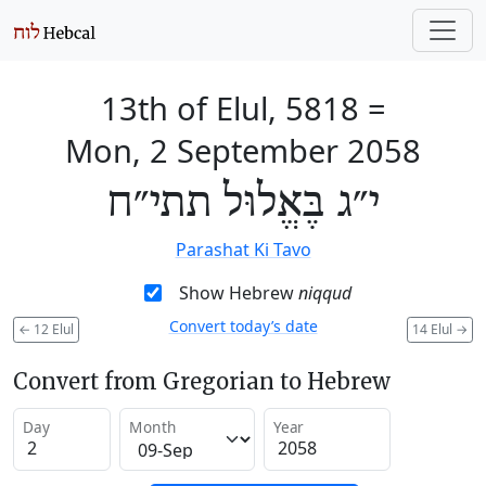
13th of Elul, 5818
=
Mon, 2 September 2058
י״ג בֶּאֱלוּל תתי״ח
Parashat Ki Tavo
Show Hebrew
niqqud
Convert today’s date
←
12 Elul
14 Elul
→
Convert from Gregorian to Hebrew
Day
Month
Year